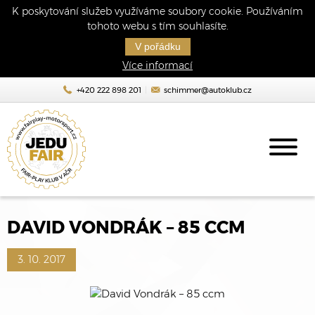
K poskytování služeb využíváme soubory cookie. Používáním
tohoto webu s tím souhlasíte.
V pořádku
Více informací
+420 222 898 201
schimmer@autoklub.cz
DAVID VONDRÁK – 85 CCM
3. 10. 2017