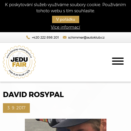
K poskytování služeb využíváme soubory cookie. Používáním
tohoto webu s tím souhlasíte.
V pořádku
Více informací
+420 222 898 201
schimmer@autoklub.cz
DAVID ROSYPAL
3. 9. 2017